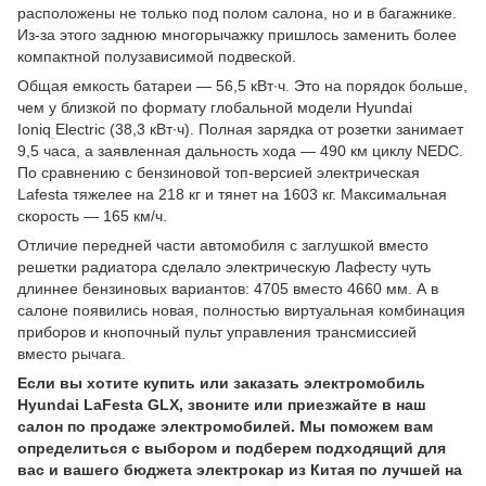
расположены не только под полом салона, но и в багажнике.
Из-за этого заднюю многорычажку пришлось заменить более
компактной полузависимой подвеской.
Общая емкость батареи — 56,5 кВт∙ч. Это на порядок больше,
чем у близкой по формату глобальной модели Hyundai
Ioniq
Electric (38,3 кВт∙ч). Полная зарядка от розетки занимает
9,5 часа, а заявленная дальность хода — 490 км циклу NEDC.
По сравнению с бензиновой топ-версией электрическая
Lafesta тяжелее на 218 кг и тянет на 1603 кг. Максимальная
скорость — 165 км/ч.
Отличие передней части автомобиля с заглушкой вместо
решетки радиатора сделало электрическую Лафесту чуть
длиннее бензиновых вариантов: 4705 вместо 4660 мм. А в
салоне появились новая, полностью виртуальная комбинация
приборов и кнопочный пульт управления трансмиссией
вместо рычага.
Если вы хотите купить или заказать электромобиль
Hyundai LaFesta GLX, звоните или приезжайте в наш
салон по продаже электромобилей. Мы поможем вам
определиться с выбором и подберем подходящий для
вас и вашего бюджета электрокар из Китая по лучшей на