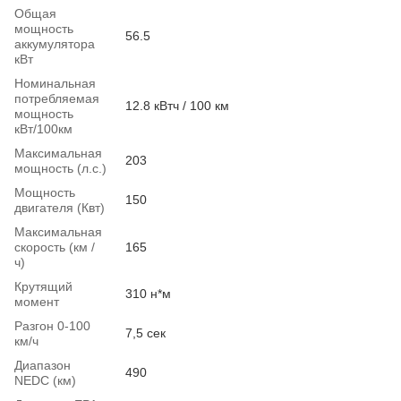
Общая
мощность
56.5
аккумулятора
кВт
Номинальная
потребляемая
12.8 кВтч / 100 км
мощность
кВт/100км
Максимальная
203
мощность (л.с.)
Мощность
150
двигателя (Квт)
Максимальная
скорость (км /
165
ч)
Крутящий
310 н*м
момент
Разгон 0-100
7,5 сек
км/ч
Диапазон
490
NEDC (км)