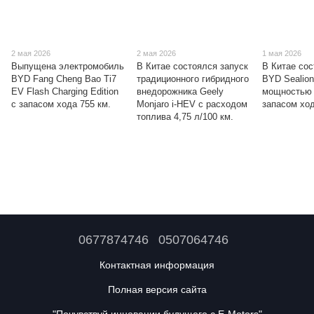
2 мая 2026
2 мая 2026
1 мая 2026
Выпущена электромобиль
В Китае состоялся запуск
В Китае со
BYD Fang Cheng Bao Ti7
традиционного гибридного
BYD Sealion
EV Flash Charging Edition
внедорожника Geely
мощностью 
с запасом хода 755 км.
Monjaro i-HEV с расходом
запасом ход
топлива 4,75 л/100 км.
0677874746
0507064746
Контактная информация
Полная версия сайта
"Почувствуй инновации будущего с E-Motors"