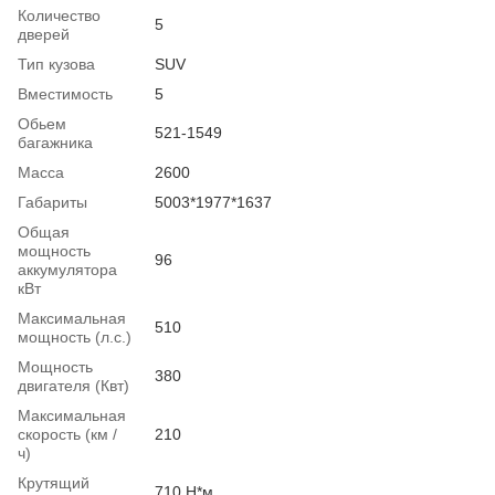
Количество
5
дверей
Тип кузова
SUV
Вместимость
5
Обьем
521-1549
багажника
Масса
2600
Габариты
5003*1977*1637
Общая
мощность
96
аккумулятора
кВт
Максимальная
510
мощность (л.с.)
Мощность
380
двигателя (Квт)
Максимальная
скорость (км /
210
ч)
Крутящий
710 Н*м