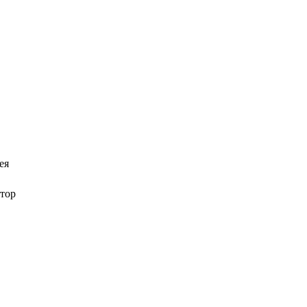
ея
тор