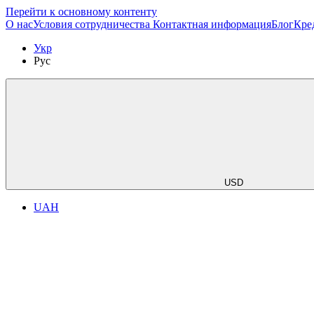
Перейти к основному контенту
О нас
Условия сотрудничества
Контактная информация
Блог
Кре
Укр
Рус
USD
UAH