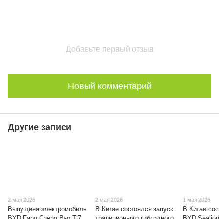
Добавьте первый отзыв
Новый комментарий
Другие записи
2 мая 2026
2 мая 2026
1 мая 2026
Выпущена электромобиль
В Китае состоялся запуск
В Китае со
BYD Fang Cheng Bao Ti7
традиционного гибридного
BYD Sealion