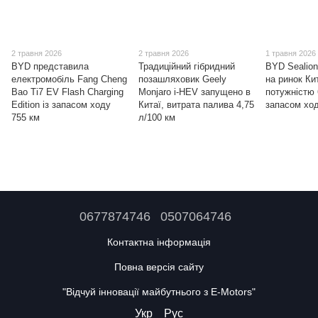
2 травня 2026
2 травня 2026
1 травня 2026
BYD представила
Традиційний гібридний
BYD Sealion
електромобіль Fang Cheng
позашляховик Geely
на ринок Ки
Bao Ti7 EV Flash Charging
Monjaro i-HEV запущено в
потужністю 
Edition із запасом ходу
Китаї, витрата палива 4,75
запасом ход
755 км
л/100 км
0677874746
0507064746
Контактна інформація
Повна версія сайту
"Відчуй інновації майбутнього з E-Motors"
Укр
Рус