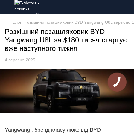
Блог
Розкішний позашляховик BYD Yangwang U8L вартістю 18
Розкішний позашляховик BYD
Yangwang U8L за $180 тисяч стартує
вже наступного тижня
4 вересня 2025
Yangwang , бренд класу люкс від BYD ,