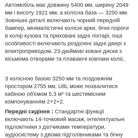
Автомобіль має довжину 5400 мм, ширину 2049
мм і висоту 1921 мм, а колісна база — 3250 мм.
Зовнішні деталі включають чорний передній
бампер, мінімалістичні колісні арки, бічні пороги
в колір кузова та приховані задні ліхтарі. Інші
особливості включають розділені задні двері з
електроприводом, 23-дюймові ковані диски з
вісьмома отворами та плаваючі ковпаки коліс.
З колісною базою 3250 мм та поздовжнім
простором 2755 мм, U8L може похвалитися
кабіною об'ємом 5,3 м³ та шестимісним
компонуванням 2+2+2.
Передні сидіння :
Стандартні функції
включають 14-точковий масаж, інтелектуальні
підлокітники з датчиками температури,
аудіосистему з двома підголівниками та бічну