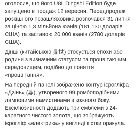
оголосив, що його U8L Dingshi Edition буде
запущено в продаж 12 вересня. Передпродаж
розкішного позашляховика розпочався 31 липня
за ціною 1,3 мільйона юанів (181 130 доларів
США) та заставою 20 000 юанів (2780 доларів
США).
Дінші (китайською 鼎世) стосується епохи або
родини з визначним статусом та процвітаючим
середовищем, подібно до поняття
«процвітання».
На передній панелі зображено контур ієрогліфа
«Дзінь» (鼎), утвореного 99 ромбоподібними
ламповими намистинами з кожного боку.
Ексклюзивності додають три емблеми з 24-
каратного чистого золота, що зображують
ієрогліф «електрика» у вигляді кістки оракула.