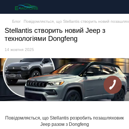
Блог
Повідомляється, що Stellantis створить новий позашля
Stellantis створить новий Jeep з
технологіями Dongfeng
14 жовтня 2025
Повідомляється, що Stellantis розробить позашляховик
Jeep разом з Dongfeng