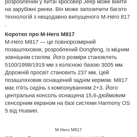
розроблений у Китаї кросовер Jeep може вийти
на зарубіжні ринки. Він може запозичити багато
технологій з нещодавно випущеного M-Hero 817
.
Коротко про M-Hero M817
M-Hero M817 — це повнорозмірний
позашляховик, розроблений Dongfeng, із міцним
зовнішнім стилем. Його розміри становлять
5100/1998/1919 мм з колісною базою 3005 мм.
Дорожній просвіт становить 237 мм. Цей
позашляховик оснащений заднім кермом. M817
має п'ять сидінь з компонуванням 2+3. Його
центральна консоль оснащена 15,6-дюймовим
сенсорним екраном на базі системи Harmony OS
5 від Huawei.
M-Hero M817