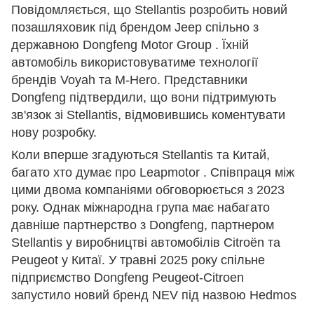
Повідомляється, що Stellantis розробить новий
позашляховик під брендом Jeep спільно з
державною Dongfeng Motor Group . Їхній
автомобіль використовуватиме технології
брендів Voyah та M-Hero. Представники
Dongfeng підтвердили, що вони підтримують
зв'язок зі Stellantis, відмовившись коментувати
нову розробку.
Коли вперше згадуються Stellantis та Китай,
багато хто думає про Leapmotor . Співпраця між
цими двома компаніями обговорюється з 2023
року. Однак міжнародна група має набагато
давніше партнерство з Dongfeng, партнером
Stellantis у виробництві автомобілів Citroën та
Peugeot у Китаї. У травні 2025 року спільне
підприємство Dongfeng Peugeot-Citroen
запустило новий бренд NEV під назвою Hedmos
.