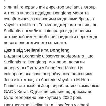
У липні генеральний директор Stellantis Group
Антоніо Філоса відвідав Dongfeng Motor та
ознайомився з ключовими моделями брендів
Voyah та M-Hero. Топ-менеджер наголосив, що
Stellantis поглибить співпрацю з державним
автовиробником, щоб пришвидшити перехід до
нового енергетичного сегмента.
Джип від Stellantis та Dongfeng
Видання Economic Observer повідомило , що
Stellantis та Dongfeng, можливо, досягли
попередньої угоди з Dongfeng Motor. Ця
співпраця включає розробку позашляховика
Jeep з інтеграцією брендів Voyah та M-Hero.
Раніше автомобілі Jeep вироблялися компанією
GAC у Китаї. Однак це спільне підприємство
було оголошено банкрутом у 2022 році.
Партнерство Stellantis та Dongfeng у сфері