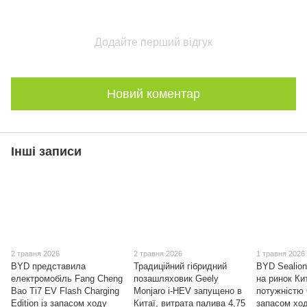
Додайте перший відгук
Новий коментар
Інші записи
2 травня 2026
2 травня 2026
1 травня 2026
BYD представила
Традиційний гібридний
BYD Sealion
електромобіль Fang Cheng
позашляховик Geely
на ринок Ки
Bao Ti7 EV Flash Charging
Monjaro i-HEV запущено в
потужністю 
Edition із запасом ходу
Китаї, витрата палива 4,75
запасом ход