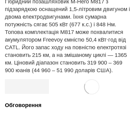
Гібридний позашляховик M-Hero M817 з
підзарядкою оснащений 1,5-літровим двигуном і
двома електродвигунами. Їхня сумарна
потужність сягає 505 кВт (677 к.с.) і 848 Нм.
Топова комплектація M817 може похвалитися
акумулятором Freevoy ємністю 50,4 кВт⋅год від
CATL. Його запас ходу на повністю електротязі
становить 215 км, а на змішаному циклі — 1365
км. Ціновий діапазон становить 319 900 – 369
900 юанів (44 960 – 51 990 доларів США).
Обговорення