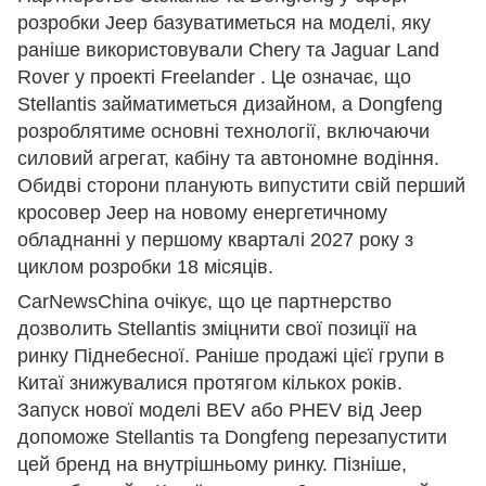
розробки Jeep базуватиметься на моделі, яку
раніше використовували Chery та Jaguar Land
Rover у проекті Freelander . Це означає, що
Stellantis займатиметься дизайном, а Dongfeng
розроблятиме основні технології, включаючи
силовий агрегат, кабіну та автономне водіння.
Обидві сторони планують випустити свій перший
кросовер Jeep на новому енергетичному
обладнанні у першому кварталі 2027 року з
циклом розробки 18 місяців.
CarNewsChina очікує, що це партнерство
дозволить Stellantis зміцнити свої позиції на
ринку Піднебесної. Раніше продажі цієї групи в
Китаї знижувалися протягом кількох років.
Запуск нової моделі BEV або PHEV від Jeep
допоможе Stellantis та Dongfeng перезапустити
цей бренд на внутрішньому ринку. Пізніше,