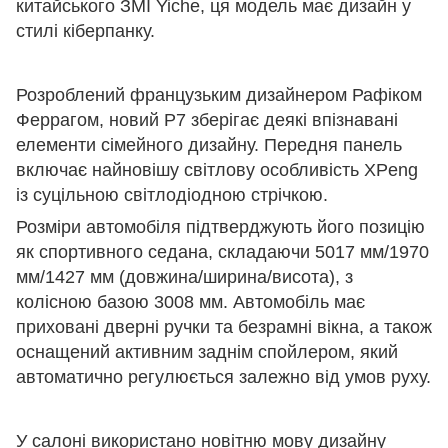
китайського ЗМІ Yiche, ця модель має дизайн у
стилі кіберпанку.
Розроблений французьким дизайнером Рафіком
Феррагом, новий P7 зберігає деякі впізнавані
елементи сімейного дизайну. Передня панель
включає найновішу світлову особливість XPeng
із суцільною світлодіодною стрічкою.
Розміри автомобіля підтверджують його позицію
як спортивного седана, складаючи 5017 мм/1970
мм/1427 мм (довжина/ширина/висота), з
колісною базою 3008 мм. Автомобіль має
приховані дверні ручки та безрамні вікна, а також
оснащений активним заднім спойлером, який
автоматично регулюється залежно від умов руху.
У салоні використано новітню мову дизайну