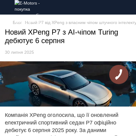
Блог
Новий P7 від XPeng з власним чіпом штучного інтелекту
Новий XPeng P7 з AI-чіпом Turing
дебютує 6 серпня
30 липня 2025
Компанія XPeng оголосила, що її оновлений
електричний спортивний седан P7 офіційно
дебютує 6 серпня 2025 року. За даними