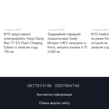
2 травня 2026
2 травня 2026
1 травня 2026
BYD представила
Традиційний гібридний
BYD Sealion
електромобіль Fang Cheng
позашляховик Geely
на ринок Ки
Bao Ti7 EV Flash Charging
Monjaro i-HEV запущено в
потужністю 
Edition із запасом ходу
Китаї, витрата палива 4,75
запасом ход
755 км
л/100 км
0677874746
0507064746
Контактна інформація
Повна версія сайту