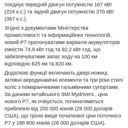
поєднує передній двигун потужністю 167 кВт
(224 к.с.) та задній двигун потужністю 270 кВт
(367 к.с.).
Згідно з документами Міністерства
промисловості та інформаційних технологій,
новий P7 пропонуватиме варіанти акумуляторів
ємністю 74,9 кВт⋅год та 92,2 кВт⋅год, що
забезпечуватиме запас ходу на 100 км
відповідно 625 км та 820 км.
Додаткові функції включають двері-ножиці,
активні аеродинамічні елементи та три різні стилі
коліс з помаранчевими гальмівними супортами.
За даними китайського ЗМІ Mydrivers , ціна
нового P7, як очікується, починатиметься
приблизно від 200 000 юанів (28 000 доларів
США), що трохи вище початкової ціни поточного
P7 у 186 800 юанів (26 000 доларів США).