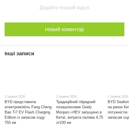
Додайте перший відгук
Новий коментар
Інші записи
2 травня 2026
2 травня 2026
1 травня 2026
BYD представила
Традиційний гібридний
BYD Sealion
електромобіль Fang Cheng
позашляховик Geely
на ринок Ки
Bao Ti7 EV Flash Charging
Monjaro i-HEV запущено в
потужністю 
Edition із запасом ходу
Китаї, витрата палива 4,75
запасом ход
755 км
л/100 км