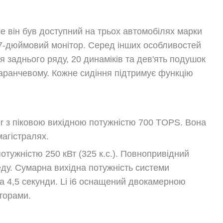
ше він був доступний на трьох автомобілях марки
 15,7-дюймовий монітор. Серед інших особливостей
я заднього ряду, 20 динаміків та дев'ять подушок
омаранчевому. Кожне сидіння підтримує функцію
or з піковою вихідною потужністю 700 TOPS. Вона
магістралях.
потужністю 250 кВт (325 к.с.). Повнопривідний
еду. Сумарна вихідна потужність системи
д за 4,5 секунди. Li i6 оснащений двокамерною
торами.