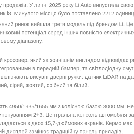
ру продажів. У липні 2025 року Li Auto випустила св
к i8. Минулого місяця було поставлено 2212 одиниць
няний ринок вийшла третя модель під брендом Li. Це 
нковий потенціал серед інших повністю електричних а
новому діапазону.
кий кросовер, який за зовнішнім виглядом відповідає
тегрованими в передній бампер, та світлодіодну смуг
 включають висувні дверні ручки, датчик LiDAR на дах
ий, сірий, жовтий, срібний та білий.
влять 4950/1935/1655 мм з колісною базою 3000 мм. Н
омпонуванням 2+3. Центральна консоль автомобіля за
кладається з двох 15,7-дюймових екранів. Кермо має
й дисплей замінює традиційну панель приладів.