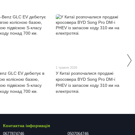
1 травня 2026
enz GLC EV дебютує в
У Китаї розпочалися продажі
гою колісною базою,
кросовера BYD Song Pro DM-i
ою підвіскою S-класу
PHEV із запасом ходу 310 км на
ходу понад 700 км.
електротязі.
Контактна інформація
0677874746
0507064746