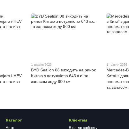
1 травня 2026
1 травня 2026
BYD Sealion 08 виходить на ринок
Mercedes-B
njaro i-HEV
Китаю з потужністю 643 к.с. та
Китаї з дов
ата палива
запасом ходу 900 км
пневматичн
та запасом 
Каталог
Клієнтам
Авто
Вхід до кабінету