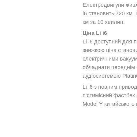
Електродвигуни живл
i6 становить 720 км
км за 10 хвилин.
Ціна Li i6
Li i6 доступний для 
знижкою ціна станов
електричними вакуу
обладнати переднім 
аудіосистемою Plati
Li i6 з повним прив
п'ятимісний фастбек-
Model Y китайського 