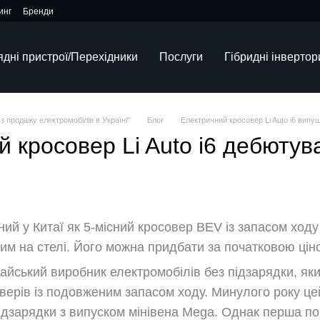
инг
Бренди
ядні пристрої/Перехідники
Послуги
Гібридні інвертор
з продажу електромобілів в Україні"
Блог
Електричний кросовер Li Auto i6 випу
 кросовер Li Auto i6 дебютува
ений у Китаї як 5-місний кросовер BEV із запасом хо
им на стелі. Його можна придбати за початковою цін
тайський виробник електромобілів без підзарядки, як
оверів із подовженим запасом ходу. Минулого року ц
підзарядки з випуском мінівена Mega. Однак перша п