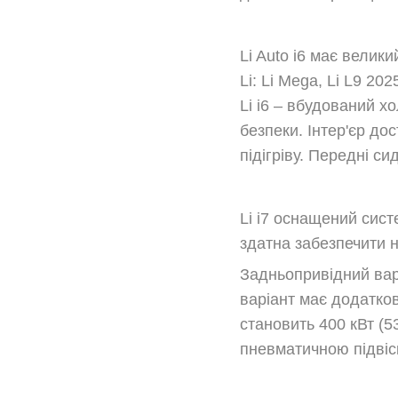
Li Auto i6 має велик
Li: Li Mega, Li L9 2
Li i6 – вбудований х
безпеки. Інтер'єр до
підігріву. Передні с
Li i7 оснащений сист
здатна забезпечити н
Задньопривідний варі
варіант має додатков
становить 400 кВт (53
пневматичною підвіс