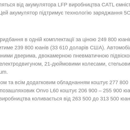
яться від акумулятора LFP виробництва CATL ємністю
. Цей акумулятор підтримує технологію заряджання 5
придбання в одній комплектації за ціною 249 800 юа
итиме 239 800 юанів (33 610 доларів США). Автомоб
мними дверима, двокамерною пневматичною підвіско
електродвигуном, 21-дюймовими колесами, стельови
num.
одом та всім додатковим обладнанням коштує 277 800 
позашляховик Onvo L60 коштує 206 900 – 255 900 юан
виробництва коливається від 263 500 до 313 500 юан