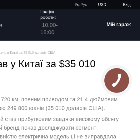
Укр
Рус
USD
Вхід
Графік
роботи:
10:00-
Мій гараж
и
18:00
щено в Китаї за 35 010 доларів США.
в у Китаї за $35 010
ду 720 км, повним приводом та 21,4-дюймовим
ою 249 800 юанів (35 010 доларів США).
ий став прибутковим завдяки високому обсягу
ей бренд почав досліджувати сегмент
овністю електрична модель Li не виправдала