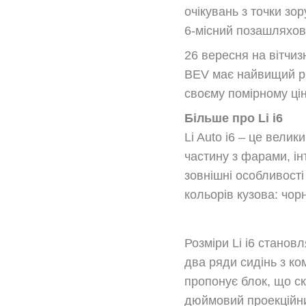
очікувань з точки зо
6-місний позашляхови
26 вересня на вітчиз
BEV має найвищий ри
своєму помірному ці
Більше про Li i6
Li Auto i6 – це вели
частину з фарами, ін
зовнішні особливості
кольорів кузова: чорн
Розміри Li i6 стано
два ряди сидінь з к
пропонує блок, що с
дюймовий проекційни