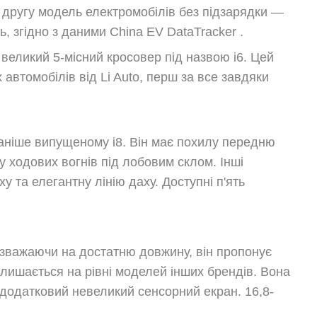
ою другу модель електромобілів без підзарядки —
, згідно з даними China EV DataTracker .
великий 5-місний кросовер під назвою i6. Цей
втомобілів від Li Auto, перш за все завдяки
 раніше випущеному i8. Він має похилу передню
у ходових вогнів під лобовим склом. Інші
у та елегантну лінію даху. Доступні п'ять
езважаючи на достатню довжину, він пропонує
лишається на рівні моделей інших брендів. Вона
 додатковий невеликий сенсорний екран. 16,8-