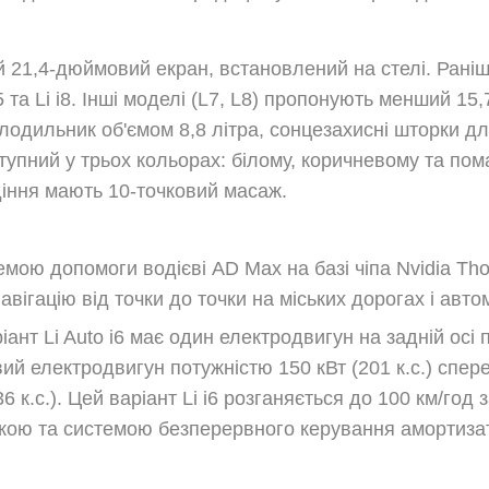
ий 21,4-дюймовий екран, встановлений на стелі. Рані
025 та Li i8. Інші моделі (L7, L8) пропонують менший
олодильник об'ємом 8,8 літра, сонцезахисні шторки дл
ступний у трьох кольорах: білому, коричневому та п
идіння мають 10-точковий масаж.
емою допомоги водієві AD Max на базі чіпа Nvidia Th
авігацію від точки до точки на міських дорогах і авто
ант Li Auto i6 має один електродвигун на задній осі 
ий електродвигун потужністю 150 кВт (201 к.с.) спер
6 к.с.). Цей варіант Li i6 розганяється до 100 км/го
кою та системою безперервного керування амортиза