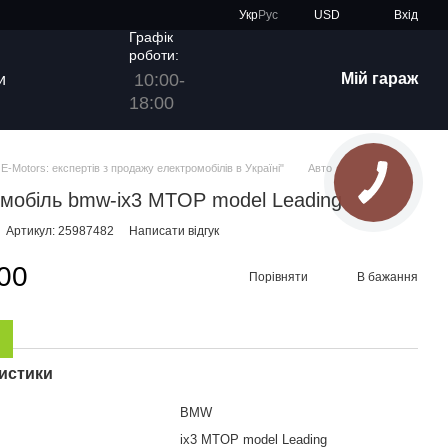
Укр
Рус
USD
Вхід
Графік
роботи:
10:00-
Мій гараж
и
18:00
E-Motors: експертів з продажу електромобілів в Україні"
Авто
мобіль bmw-ix3 МTOP model Leading
Артикул: 25987482
Написати відгук
00
Порівняти
В бажання
истики
BMW
ix3 МTOP model Leading