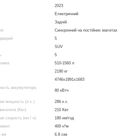
2023
Електричний
Задній
ля
Синхронний на постійних магнітах
 дверей
5
SUV
ь
5
жника
510-1560 л
2190 кг
4746x1891x1683
ость аккумулятора
80 кВтч
я мощность (л.с.)
286 к.с.
игателя (Квт)
210 Квт
я скорость (км / ч)
180 км/год
омент
400 н*м
0 км
6.8 сек