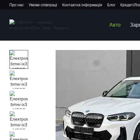
Перейти до основного контенту
Про нас
Умови співпраці
Контактна інформація
Блог
Кредит/Ліз
Авто
Зар