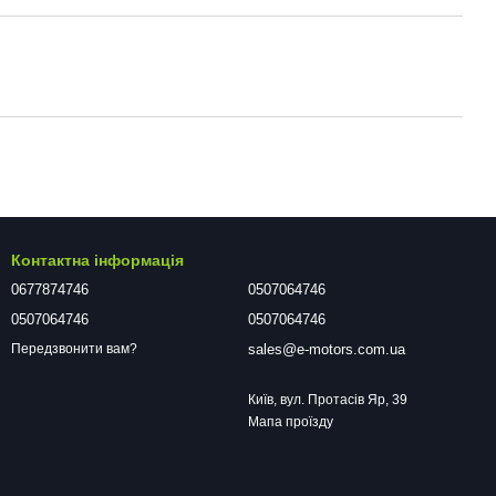
Контактна інформація
0677874746
0507064746
0507064746
0507064746
sales@e-motors.com.ua
Передзвонити вам?
Київ, вул. Протасів Яр, 39
Мапа проїзду