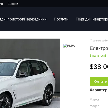
инг
Бренди
ядні пристрої/Перехідники
Послуги
Гібридні інвертор
"Про компанію 
Електро
В наявності
$38 0
Купити
Характер
Марка
Модель