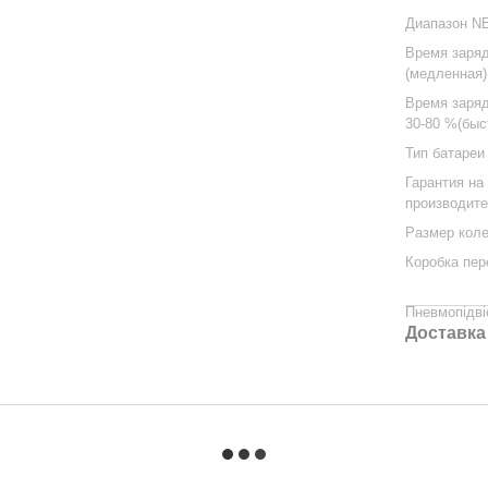
Диапазон N
Время заряд
(медленная)
Время заря
30-80 %(быс
Тип батареи
Гарантия на
производит
Размер кол
Коробка пер
Пневмопідві
Доставка