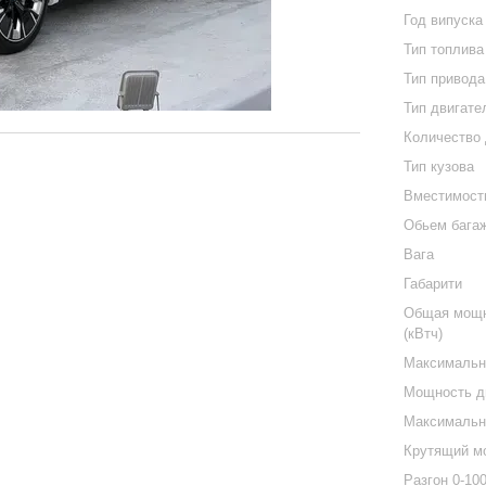
Год випуска
Тип топлива
Тип привода
Тип двигате
Количество
Тип кузова
Вместимост
Обьем бага
Вага
Габарити
Общая мощн
(кВтч)
Максимальна
Мощность дв
Максимальна
Крутящий м
Разгон 0-10