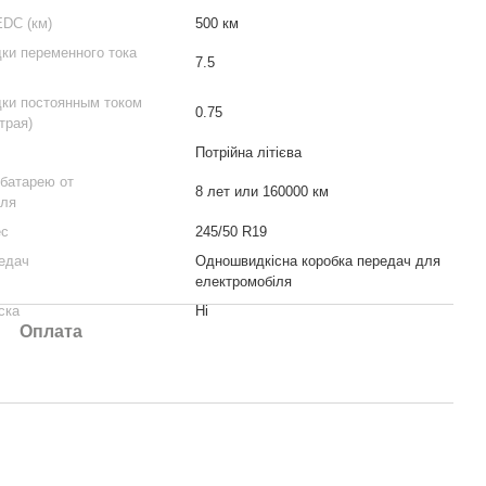
EDC (км)
500 км
ки переменного тока
7.5
дки постоянным током
0.75
трая)
Потрійна літієва
 батарею от
8 лет или 160000 км
еля
ес
245/50 R19
едач
Одношвидкісна коробка передач для
електромобіля
ска
Ні
Оплата